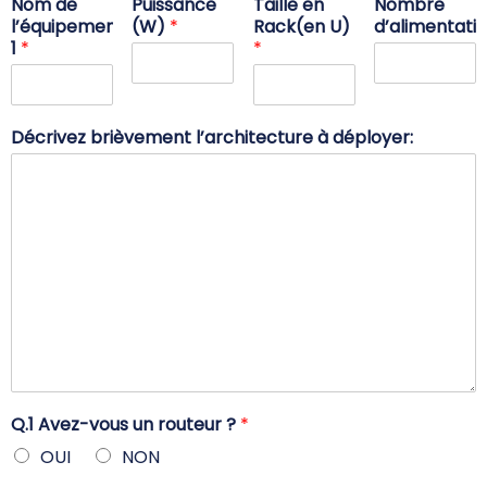
Nom de
Puissance
Taille en
Nombre
l’équipement
(W)
*
Rack(en U)
d’alimentati
1
*
*
Décrivez brièvement l’architecture à déployer:
Q.1 Avez-vous un routeur ?
*
OUI
NON