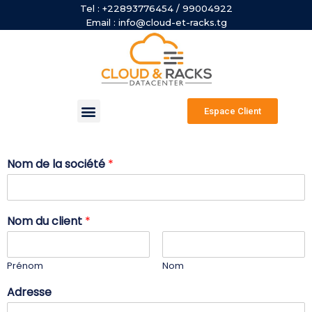
Tel : +22893776454 / 99004922
Email : info@cloud-et-racks.tg
Espace Client
Nom de la société
*
Nom du client
*
Prénom
Nom
Adresse